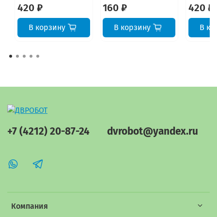
420 ₽
160 ₽
420 ₽
В корзину
В корзину
В ко
+7 (4212) 20-87-24
dvrobot@yandex.ru
Компания