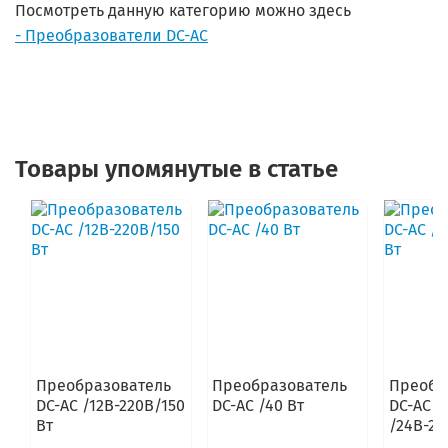
Посмотреть данную категорию можно здесь
- Преобразователи DC-AC
Товары упомянутые в статье
Преобразователь
Преобразователь
Преобр
DC-AC /12В-220В/150
DC-AC /40 Вт
DC-AC
Вт
/24В-22