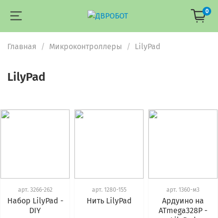
0
Главная
Микроконтроллеры
LilyPad
LilyPad
арт.
3266-262
арт.
1280-155
арт.
1360-м3
Набор LilyPad -
Нить LilyPad
Ардуино на
DIY
ATmega328P -