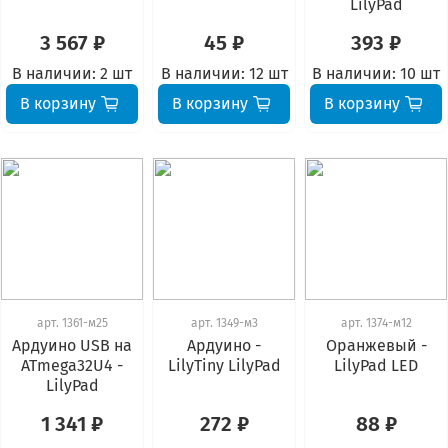
LilyPad
3 567 ₽
45 ₽
393 ₽
В наличии:
2 шт
В наличии:
12 шт
В наличии:
10 шт
В корзину
В корзину
В корзину
арт.
1361-м25
арт.
1349-м3
арт.
1374-м12
Ардуино USB на
Ардуино -
Оранжевый -
ATmega32U4 -
LilyTiny LilyPad
LilyPad LED
LilyPad
1 341 ₽
272 ₽
88 ₽