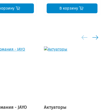
корзину
В корзину
мания - JAYO
Актуаторы
Н