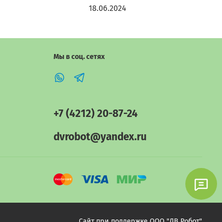
з
18.06.2024
2
Мы в соц. сетях
+7 (4212) 20-87-24
dvrobot@yandex.ru
Сайт при поддержке ООО "ДВ Робот"