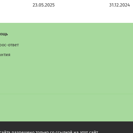
23.05.2025
31.12.2024
ощь
рос-ответ
антия
йта разрешено только со ссылкой на этот сайт.