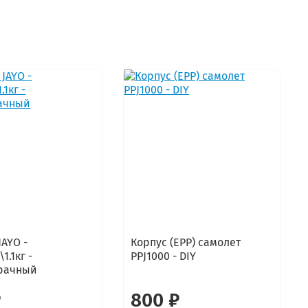
JAYO -
Корпус (EPP) самолет
1.1кг -
PPJ1000 - DIY
рачный
₽
800 ₽