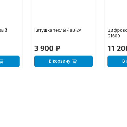
вый
Катушка теслы 48В-2А
Цифрово
G1600
3 900 ₽
11 20
В корзину
В 