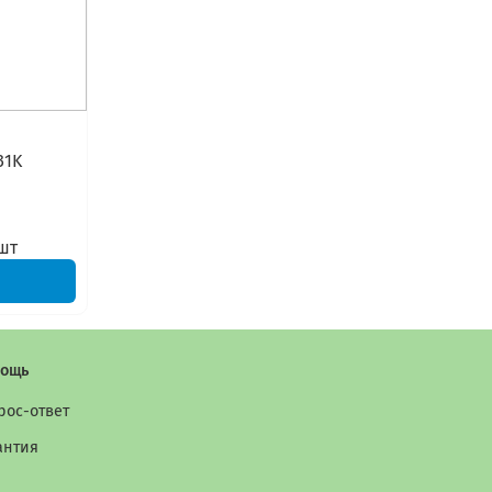
31K
шт
ощь
рос-ответ
антия