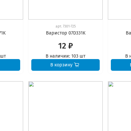
арт.
7301-725
71K
Варистор 07D331K
Ва
12 ₽
 шт
В наличии:
103 шт
В 
В корзину