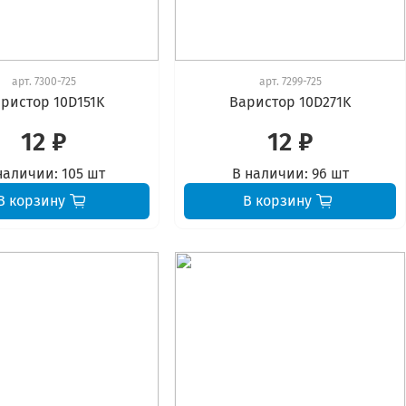
арт.
7300-725
арт.
7299-725
ристор 10D151K
Варистор 10D271K
12 ₽
12 ₽
наличии:
105 шт
В наличии:
96 шт
В корзину
В корзину