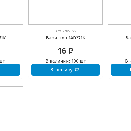
арт.
2285-725
51K
Варистор 14D271K
Ва
16 ₽
шт
В наличии:
100 шт
В 
В корзину