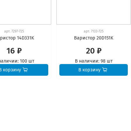
арт.
7297-725
арт.
7133-725
ристор 14D331K
Варистор 20D151K
16 ₽
20 ₽
наличии:
100 шт
В наличии:
98 шт
В корзину
В корзину