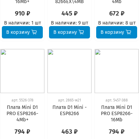
16Mb+
8266EX\4MB
4Mb
910 ₽
445 ₽
672 ₽
В наличии:
1 шт
В наличии:
9 шт
В наличии:
8 шт
В корзину
В корзину
В корзину
арт.
5526-378
арт.
2865-м21
арт.
5457-388
Плата Mini D1
Плата D1 Mini -
Плата Mini D1
PRO ESP8266-
ESP8266
PRO ESP8266-
4Mb+
16Mb
794 ₽
463 ₽
794 ₽