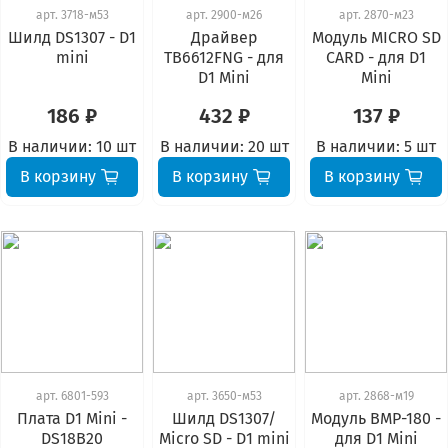
арт.
3718-м53
арт.
2900-м26
арт.
2870-м23
Шилд DS1307 - D1
Драйвер
Модуль MICRO SD
mini
TB6612FNG - для
CARD - для D1
D1 Mini
Mini
186 ₽
432 ₽
137 ₽
В наличии:
10 шт
В наличии:
20 шт
В наличии:
5 шт
В корзину
В корзину
В корзину
арт.
6801-593
арт.
3650-м53
арт.
2868-м19
Плата D1 Mini -
Шилд DS1307/
Модуль BMP-180 -
DS18B20
Micro SD - D1 mini
для D1 Mini