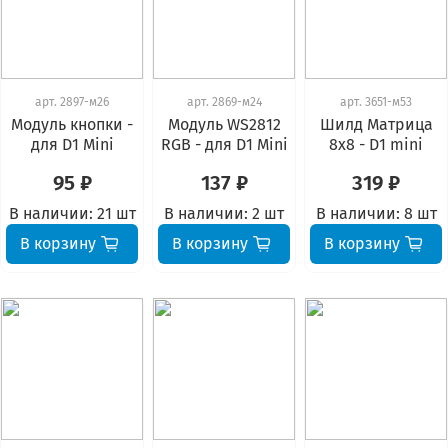
арт.
2897-м26
арт.
2869-м24
арт.
3651-м53
Модуль кнопки -
Модуль WS2812
Шилд Матрица
для D1 Mini
RGB - для D1 Mini
8x8 - D1 mini
95 ₽
137 ₽
319 ₽
В наличии:
21 шт
В наличии:
2 шт
В наличии:
8 шт
В корзину
В корзину
В корзину