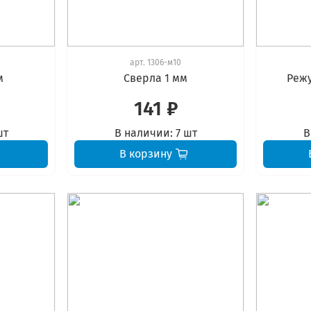
арт.
1306-м10
м
Сверла 1 мм
Режу
141 ₽
шт
В наличии:
7 шт
В
В корзину