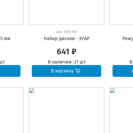
арт.
1465-168
25 мм
Набор дисков - ЗУБР
Режу
641 ₽
шт
В наличии:
21 шт
В
В корзину