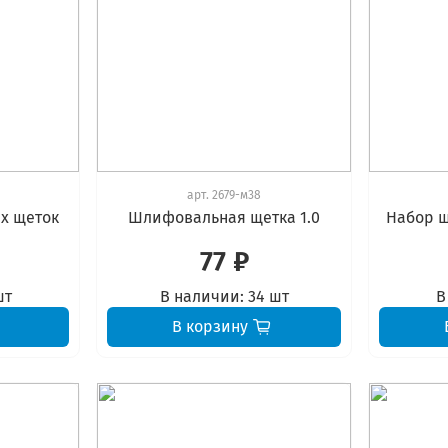
арт.
2679-м38
х щеток
Шлифовальная щетка 1.0
Набор 
77 ₽
шт
В наличии:
34 шт
В
В корзину