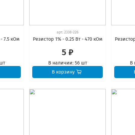
арт.
2338-226
- 7.5 кОм
Резистор 1% - 0.25 Вт - 470 кОм
Резистор 
5 ₽
 шт
В наличии:
56 шт
В 
В корзину