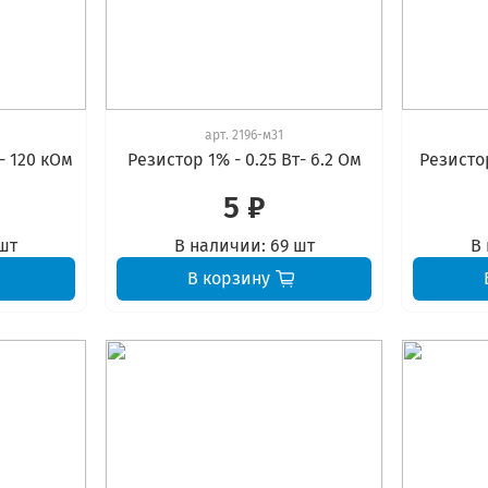
арт.
2196-м31
 - 120 кОм
Резистор 1% - 0.25 Вт- 6.2 Ом
Резистор
5 ₽
шт
В наличии:
69 шт
В
В корзину