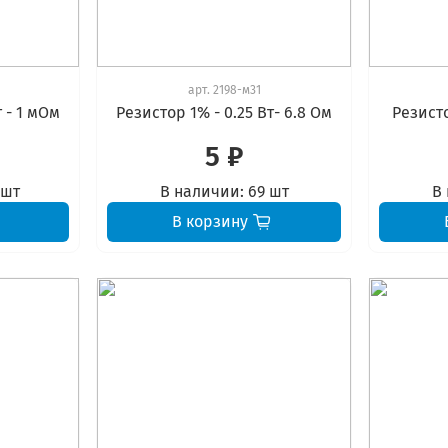
арт.
2198-м31
т - 1 мОм
Резистор 1% - 0.25 Вт- 6.8 Ом
Резисто
5 ₽
 шт
В наличии:
69 шт
В
В корзину