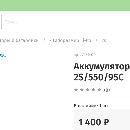
торы и батарейки
- Типоразмер Li-Po
2s
арт.
7236-00
Аккумулятор 
2S/550/95С
(0)
В наличии:
1 шт
1 400 ₽