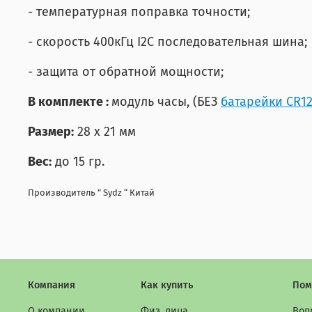
- температурная поправка точности;
- скорость 400кГц I2C последовательная шина;
- защита от обратной мощности;
В комплекте :
модуль часы, (БЕЗ
батарейки CR1
Размер:
28 х 21 мм
Вес:
до 15 гр.
Производитель ” Sydz “ Китай
Компания
Как купить
Пом
О компании
Физ. лица
Воп