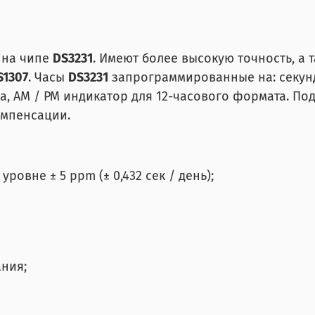
 на чипе
DS3231
. Имеют более высокую точность, а 
S1307
. Часы
DS3231
запрограммированные на: секунды,
ода, AM / PM индикатор для 12-часового формата. П
омпенсации.
овне ± 5 ppm (± 0,432 сек / день);
ания;