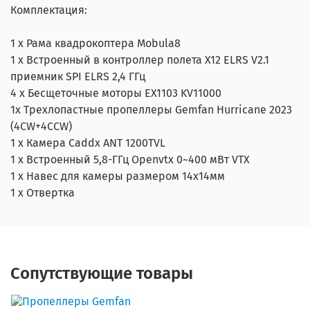
Комплектация:
1 х Рама квадрокоптера Mobula8
1 х Встроенный в контроллер полета X12 ELRS V2.1
приемник SPI ELRS 2,4 ГГц
4 х Бесщеточные моторы EX1103 KV11000
1х Трехлопастные пропеллеры Gemfan Hurricane 2023
(4CW+4CCW)
1 х Камера Caddx ANT 1200TVL
1 х Встроенный 5,8-ГГц Openvtx 0~400 мВт VTX
1 х Навес для камеры размером 14х14мм
1 х Отвертка
Сопутствующие товары