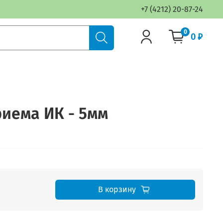
+7 (4212) 20-87-24
0
0 ₽
иема ИК - 5мм
В корзину