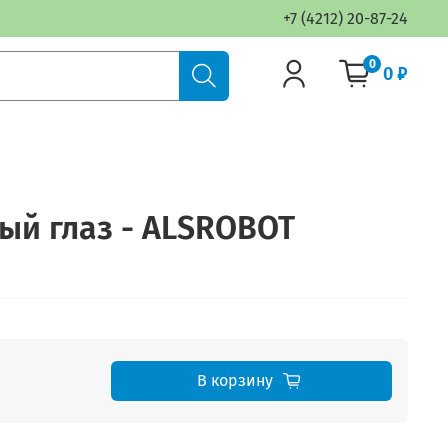
+7 (4212) 20-87-24
0
0 ₽
й глаз - ALSROBOT
В корзину