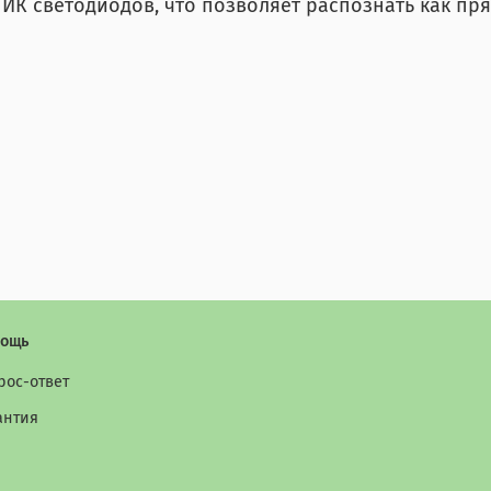
 ИК светодиодов, что позволяет распознать как пря
ощь
рос-ответ
антия