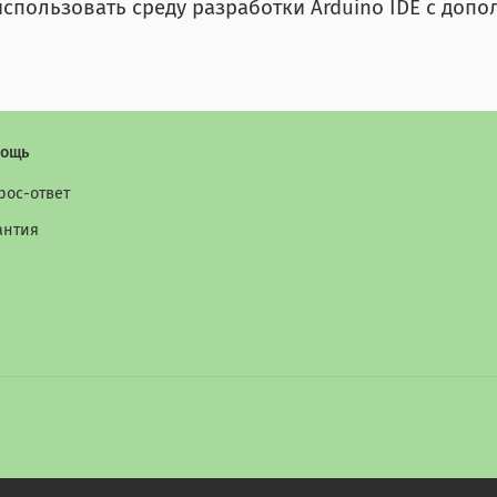
пользовать среду разработки Arduino IDE с доп
ощь
рос-ответ
антия