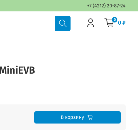
+7 (4212) 20-87-24
0
0 ₽
MiniEVB
В корзину