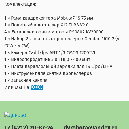
Комплектация:
1 × Рама квадрокоптера Mobula7 1S 75 мм
1 × Полётный контроллер X12 ELRS V2.0
4 × Бесколлекторные моторы RS0802 KV20000
1 × Набор 2-лопастных пропеллеров Gemfan 1610-2 (4
CCW + 4 CW)
1 × Камера Caddxfpv ANT 1/3 CMOS 1200TVL
1 × Видеопередатчик 5,8 ГГц 0 - 400 мВт
1 × Плата параллельной зарядки для 1S Lipo/LIHV
1 × Инструмент для снятия пропеллеров
1 × Запасная канопа
Или мы на
OZON
+7 (4212) 20-87-24
dvrobot@yandex.ru