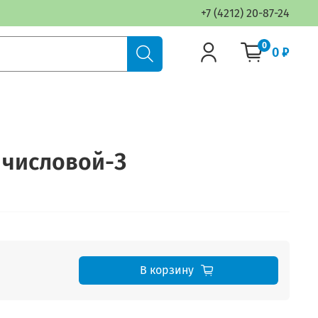
+7 (4212) 20-87-24
0
0 ₽
 числовой-З
В корзину