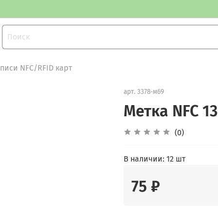
писи NFC/RFID карт
арт.
3378-м69
Метка NFC 1
(0)
В наличии:
12 шт
75 ₽