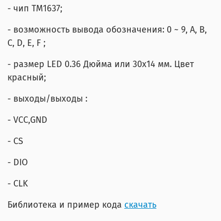
- чип ТМ1637;
- возможность вывода обозначения: 0 ~ 9, A, B,
C, D, E, F ;
- размер LED 0.36 Дюйма или 30х14 мм. Цвет
красный;
- выходы/выходы :
- VCC,GND
- CS
- DIO
- CLK
Библиотека и пример кода
скачать