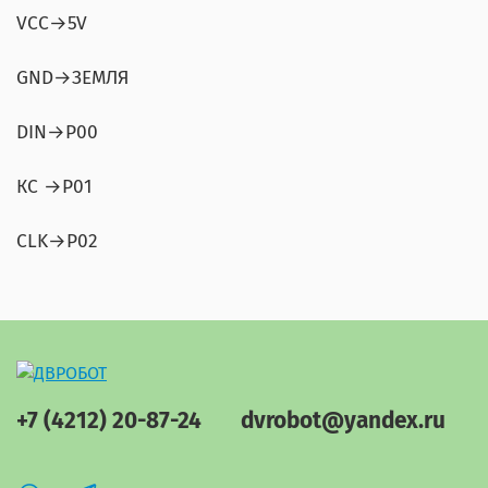
VCC→5V
GND→ЗЕМЛЯ
DIN→P00
КС →P01
CLK→P02
+7 (4212) 20-87-24
dvrobot@yandex.ru