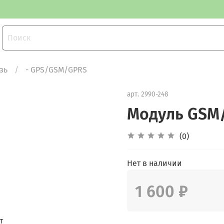
зь
- GPS/GSM/GPRS
арт.
2990-248
Модуль GSM/
(0)
Нет в наличии
1 600 ₽
т