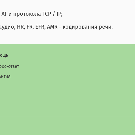
Т и протокола TCP / IP;
аудио,
HR, FR, EFR, AMR - кодирования речи.
ощь
рос-ответ
антия