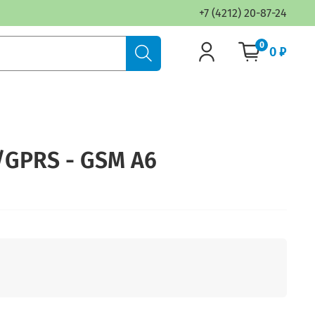
+7 (4212) 20-87-24
0
0 ₽
GPRS - GSM A6