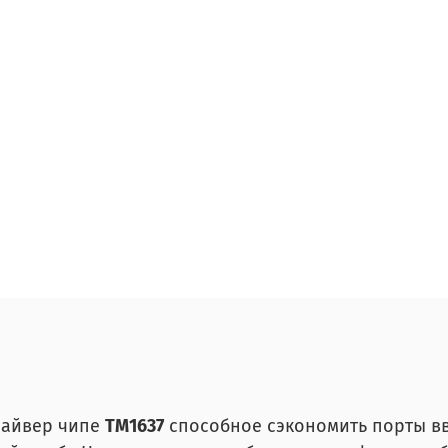
райвер чипе
ТМ1637
способное сэкономить порты в