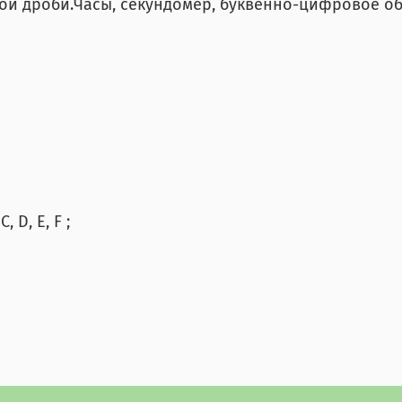
ой дроби.Часы, секундомер, буквенно-цифровое об
 D, E, F ;