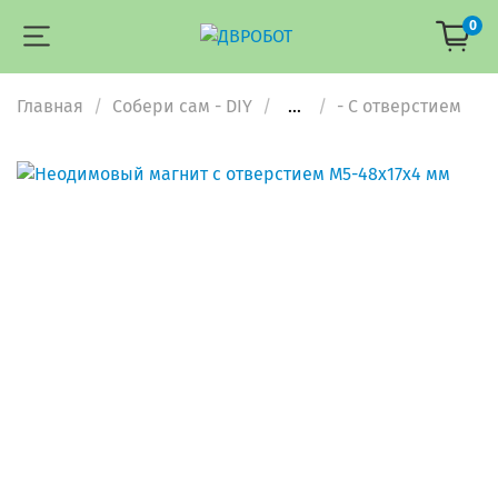
0
Главная
Собери сам - DIY
...
- С отверстием