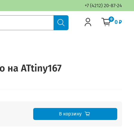
+7 (4212) 20-87-24
0
0 ₽
o на ATtiny167
В корзину