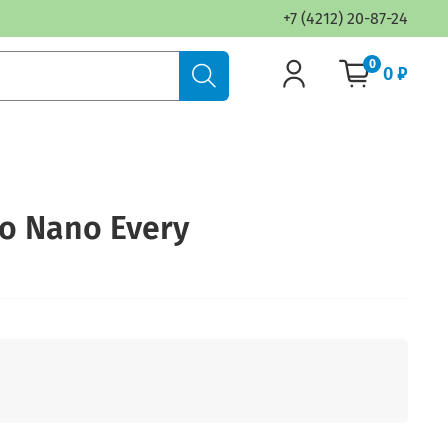
+7 (4212) 20-87-24
0
0 ₽
o Nano Every