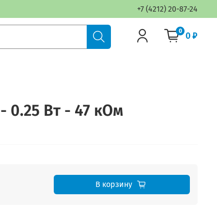
+7 (4212) 20-87-24
0
0 ₽
- 0.25 Вт - 47 кОм
В корзину