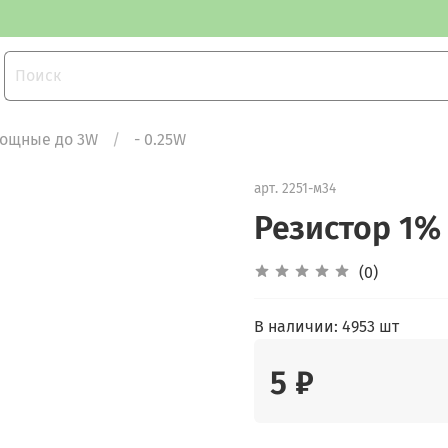
мощные до 3W
- 0.25W
арт.
2251-м34
Резистор 1% 
(0)
В наличии:
4953 шт
5 ₽