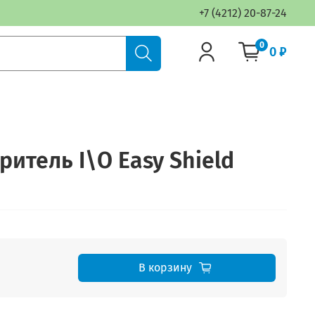
+7 (4212) 20-87-24
0
0 ₽
итель I\O Easy Shield
В корзину