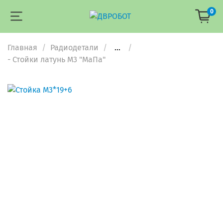
0
Главная
Радиодетали
...
- Стойки латунь М3 "МаПа"