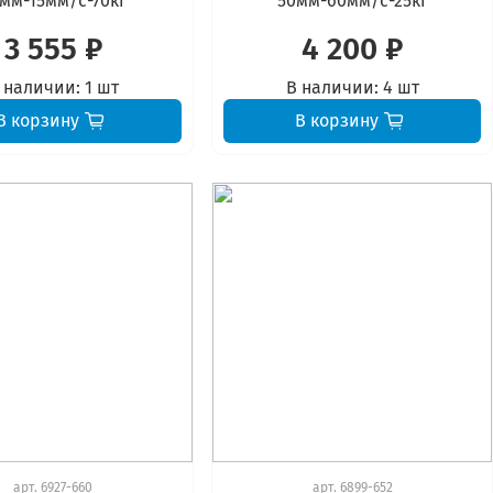
мм-15мм/с-70кг
50мм-60мм/с-25кг
3 555 ₽
4 200 ₽
 наличии:
1 шт
В наличии:
4 шт
В корзину
В корзину
арт.
6927-660
арт.
6899-652