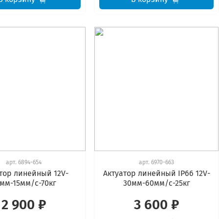
арт.
6894-654
арт.
6970-663
тор линейный 12V-
Актуатор линейный IP66 12V-
мм-15мм/с-70кг
30мм-60мм/с-25кг
2 900 ₽
3 600 ₽