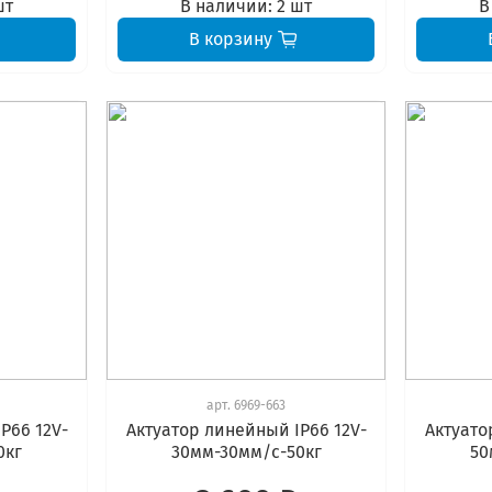
шт
В наличии:
2 шт
В
В корзину
арт.
6969-663
P66 12V-
Актуатор линейный IP66 12V-
Актуато
0кг
30мм-30мм/с-50кг
50