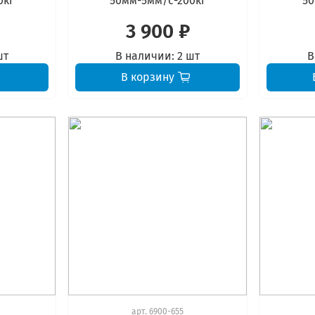
0кг
50мм-5мм/с-200кг
50
3 900 ₽
шт
В наличии:
2 шт
В
В корзину
арт.
6900-655