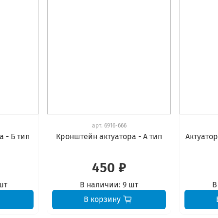
арт.
6916-666
 - Б тип
Кронштейн актуатора - А тип
Актуато
450 ₽
шт
В наличии:
9 шт
В
В корзину