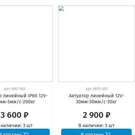
арт.
6967-663
арт.
6895-655
р линейный IP66 12V-
Актуатор линейный 12V-
мм-5мм/с-200кг
30мм-30мм/с-30кг
3 600 ₽
2 900 ₽
 наличии:
3 шт
В наличии:
3 шт
В корзину
В корзину