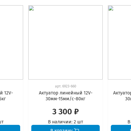
арт.
6923-660
й 12V-
Актуатор линейный 12V-
Актуато
5кг
30мм-15мм/с-80кг
30
3 300 ₽
шт
В наличии:
2 шт
В
В корзину