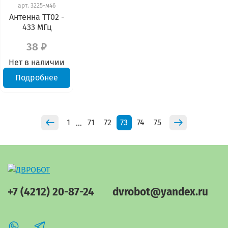
арт.
3225-м46
Антенна TT02 -
433 МГц
38 ₽
Нет в наличии
Подробнее
1
71
72
73
74
75
…
+7 (4212) 20-87-24
dvrobot@yandex.ru