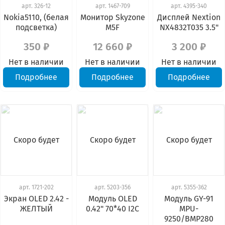
арт.
326-12
арт.
1467-709
арт.
4395-340
Nokia5110, (белая
Монитор Skyzone
Дисплей Nextion
подсветка)
M5F
NX4832T035 3.5"
350 ₽
12 660 ₽
3 200 ₽
Нет в наличии
Нет в наличии
Нет в наличии
Подробнее
Подробнее
Подробнее
Скоро будет
Скоро будет
Скоро будет
арт.
1721-202
арт.
5203-356
арт.
5355-362
Экран OLED 2.42 -
Модуль OLED
Модуль GY-91
ЖЕЛТЫЙ
0.42" 70*40 I2C
MPU-
9250/BMP280